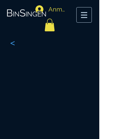
Anmelden
BinSingen
<