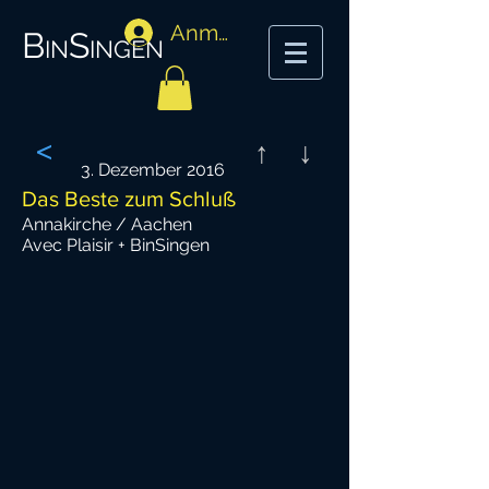
Anmelden
BinSingen
<
↑
↓
3. Dezember 2016
Das Beste zum Schluß
Annakirche / Aachen
Avec Plaisir + BinSingen