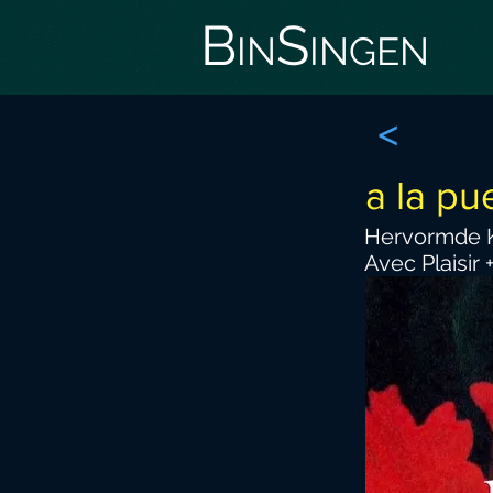
BinSingen
<
a la pu
Hervormde K
Avec Plaisir 