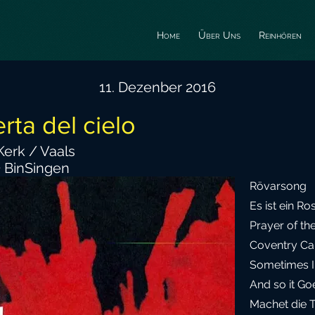
Home
Über Uns
Reinhören
11. Dezenber 2016
erta del cielo
erk / Vaals
+ BinSingen
Rövarsong
Es ist ein R
Prayer of th
Coventry Ca
Sometimes I 
And so it Go
Machet die T