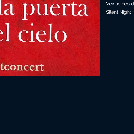
Veinticinco 
Silent Night