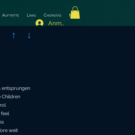
Auftritte
Links
Choristas
More
Anmelden
↑
↓
os entsprungen
e Children
rol
feel
es
ore weit