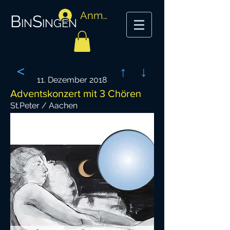
Anmelden
BinSingen
<
↑
↓
11. Dezember 2018
Adventskonzert mit 3 Chören
St.Peter / Aachen