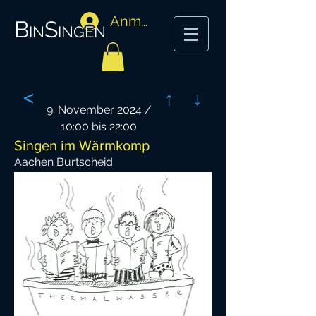
Anmelden
BinSingen
<
↑
↓
9. November 2024 /
10:00 bis 22:00
Singen im Wärmkomp
Aachen Burtscheid